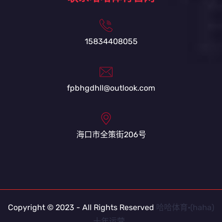
15834408055
fpbhgdhll@outlook.com
海口市全策街206号
Copyright © 2023 - All Rights Reserved
哈哈体育·(haha)
十年运营
.