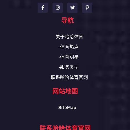
导航
关于哈哈体育
体育热点
体育明星
服务类型
联系哈哈体育官网
网站地图
SiteMap
联系哈哈体育官网