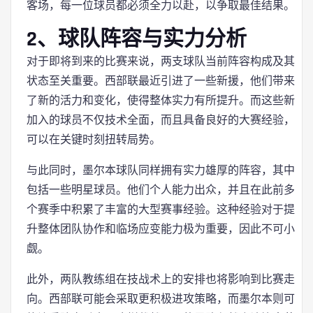
客场，每一位球员都必须全力以赴，以争取最佳结果。
2、球队阵容与实力分析
对于即将到来的比赛来说，两支球队当前阵容构成及其
状态至关重要。西部联最近引进了一些新援，他们带来
了新的活力和变化，使得整体实力有所提升。而这些新
加入的球员不仅技术全面，而且具备良好的大赛经验，
可以在关键时刻扭转局势。
与此同时，墨尔本球队同样拥有实力雄厚的阵容，其中
包括一些明星球员。他们个人能力出众，并且在此前多
个赛季中积累了丰富的大型赛事经验。这种经验对于提
升整体团队协作和临场应变能力极为重要，因此不可小
觑。
此外，两队教练组在技战术上的安排也将影响到比赛走
向。西部联可能会采取更积极进攻策略，而墨尔本则可