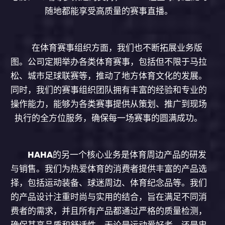
随地都能享受高质量的赛事直播。
在体育赛事组织方面，我们也不断拓展业务版
图。公司定期举办各类体育赛事，包括但不限于马拉
松、城市足球联赛等，推动了地方体育文化的发展。
同时，我们的赛事组织团队拥有丰富的经验和专业的
操作能力，能够为各类赛事提供从策划、推广到现场
执行的全方位服务，确保每一场赛事的圆满成功。
HAHA
的另一个核心业务是体育周边产品的研发
与销售。我们为热爱体育的消费者提供丰富的产品选
择，包括运动装备、球迷周边、体育纪念品等。我们
的产品设计注重时尚与实用的结合，旨在满足不同消
费者的需求，并且所有产品都通过严格的质量检测，
确保其高品质和舒适性。无论是运动爱好者，还是忠