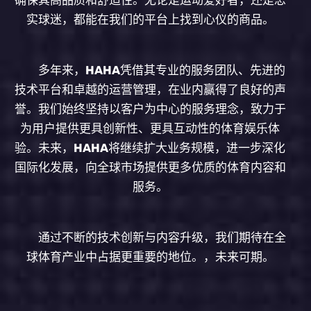
实球迷，都能在我们的平台上找到心仪的商品。
多年来，
HAHA
凭借其专业的服务团队、先进的
技术平台和卓越的运营管理，在业内赢得了良好的声
誉。我们始终坚持以客户为中心的服务理念，致力于
为用户提供更具创新性、更具互动性的体育娱乐体
验。未来，
HAHA
将继续扩大业务规模，进一步深化
国际化发展，向全球市场提供更多优质的体育内容和
服务。
通过不断的技术创新与内容升级，我们期待在全
球体育产业中占据更重要的地位。，未来可期。