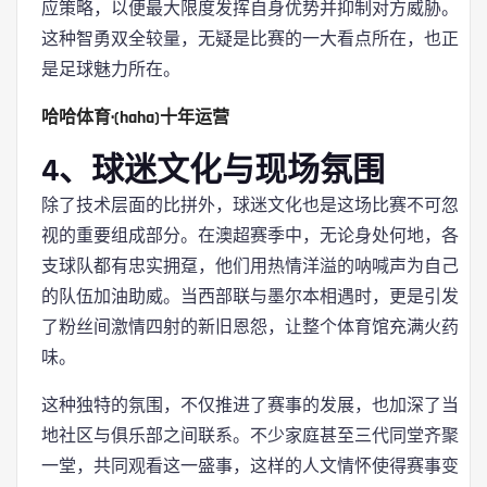
应策略，以便最大限度发挥自身优势并抑制对方威胁。
这种智勇双全较量，无疑是比赛的一大看点所在，也正
是足球魅力所在。
哈哈体育·(haha)十年运营
4、球迷文化与现场氛围
除了技术层面的比拼外，球迷文化也是这场比赛不可忽
视的重要组成部分。在澳超赛季中，无论身处何地，各
支球队都有忠实拥趸，他们用热情洋溢的呐喊声为自己
的队伍加油助威。当西部联与墨尔本相遇时，更是引发
了粉丝间激情四射的新旧恩怨，让整个体育馆充满火药
味。
这种独特的氛围，不仅推进了赛事的发展，也加深了当
地社区与俱乐部之间联系。不少家庭甚至三代同堂齐聚
一堂，共同观看这一盛事，这样的人文情怀使得赛事变