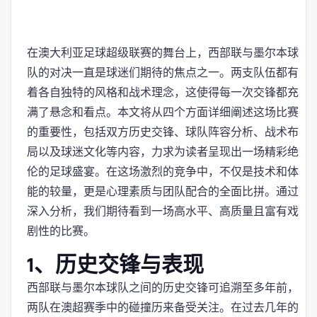
在澳大利亚足球超级联赛的舞台上，西部联与墨尔本球
队的对决一直是球迷们期待的焦点之一。两支队伍都有
着各自独特的风格和战术理念，这使得每一次交锋都充
满了悬念和看点。本文将从四个方面详细阐述这场比赛
的重要性，包括双方历史交锋、球队阵容分析、战术布
局以及球迷文化等内容，力求为读者呈现出一场精彩绝
伦的足球盛宴。在这场激烈的竞争中，不仅是技术和体
能的较量，更是心理素质与团队配合的全面比拼。通过
深入分析，我们期待看到一场高水平、高质量且富有戏
剧性的比赛。
1、历史交锋与表现
西部联与墨尔本球队之间的历史交锋可追溯至多年前，
两队在澳超赛季中的碰撞历来备受关注。在过去几年的