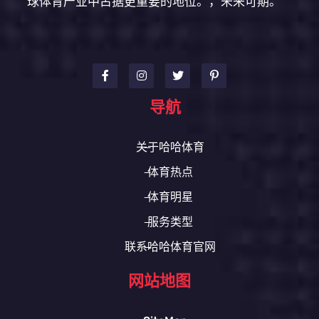
球体育产业中占据更重要的地位。，未来可期。
导航
关于哈哈体育
体育热点
体育明星
服务类型
联系哈哈体育官网
网站地图