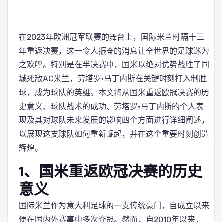
在2023年欧洲冠军联赛的舞台上，国际米兰时隔十三
年重返决赛，这一令人振奋的消息让全世界的足球迷为
之欢呼。特别是在半决赛中，国米以绝对优势战胜了同
城死敌AC米兰，劳塔罗·马丁内斯在关键时刻打入制胜
球，成为球队的英雄。本文将从国米重返欧冠决赛的历
史意义、球队战术的成功、劳塔罗·马丁内斯的个人表
现及其对球队未来发展的影响四个方面进行详细阐述，
以展现这支球队如何重新崛起，并在这个重要时刻创造
辉煌。
1、国米重返欧冠决赛的历史
意义
国际米兰作为意大利足球的一支传统豪门，自成立以来
便在国内外赛事中多次夺冠。然而，自2010年以来，