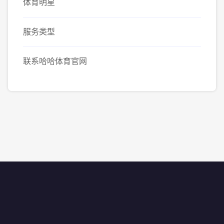
体育明星
服务类型
联系哈哈体育官网