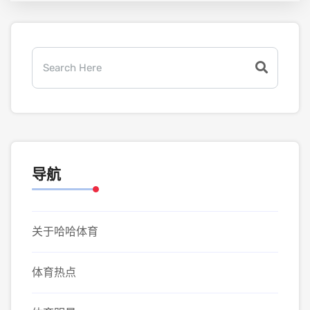
导航
关于哈哈体育
体育热点