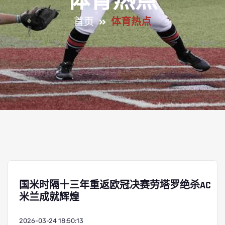
体育热点
首页
体育热点
国米时隔十三年重返欧冠决赛劳塔罗绝杀AC
米兰成就辉煌
2026-03-24 18:50:13