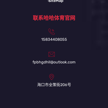
SiteMap
联系哈哈体育官网
15834408055
fpbhgdhll@outlook.com
海口市全策街206号