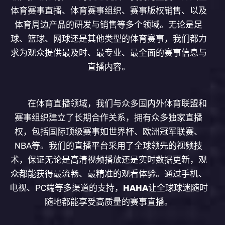
体育赛事直播、体育赛事组织、赛事版权销售、以及
体育周边产品的研发与销售等多个领域。无论是足
球、篮球、网球还是其他类型的体育赛事，我们都力
求为观众提供最及时、最专业、最全面的赛事信息与
直播内容。
在体育直播领域，我们与众多国内外体育联盟和
赛事组织建立了长期合作关系，拥有众多独家直播
权，包括国际顶级赛事如世界杯、欧洲冠军联赛、
NBA等。我们的直播平台采用了全球领先的视频技
术，保证无论是高清视频播放还是实时数据更新，观
众都能获得最流畅、最精准的观看体验。通过手机、
电视、PC端等多渠道的支持，
HAHA
让全球球迷随时
随地都能享受高质量的赛事直播。