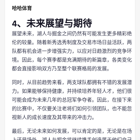
哈哈体育
4、未来展望与期待
展望未来，湖人与掘金之间仍然有可能发生更多精彩绝
伦的较量。随着新秀选秀制度及交易市场日益活跃，两
队都有机会进一步增强实力，以应对日趋激烈的竞争环
境。因此，每个赛季都是充满期待的新篇章，各类变化
都会直接影响双方乃至整个联赛格局的发展。
同时，从目前趋势来看，两支球队都拥有不错的发展潜
力。如果能够保持健康，并持续培养年轻人才，他们很
可能会成为未来几年的总冠军争夺者。因此，在接下来
的比赛中，不仅要关注老将们如何引领团队，也不能忽
视新人的成长速度及其带来的冲击力。
最后，无论未来如何发展，可以肯定的是，无论是在场
上还是场外，湖人与掘金将继续携手创造属于他们自己