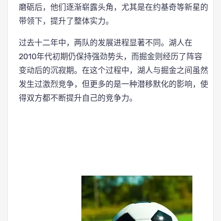
磨砺后，他们逐渐崭露头角，尤其是在约基奇等新星的
带领下，提升了整体实力。
过去十二年中，两队的发展进程显著不同。湖人在
2010年代初期仍保持强劲势头，而掘金则经历了阵容
变动后的沉寂期。在这个过程中，湖人与掘金之间虽然
发生过激烈竞争，但更多的是一种潜移默化的影响，使
得双方都不断提升自己的竞争力。