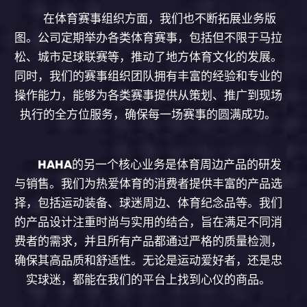
在体育赛事组织方面，我们也不断拓展业务版
图。公司定期举办各类体育赛事，包括但不限于马拉
松、城市足球联赛等，推动了地方体育文化的发展。
同时，我们的赛事组织团队拥有丰富的经验和专业的
操作能力，能够为各类赛事提供从策划、推广到现场
执行的全方位服务，确保每一场赛事的圆满成功。
HAHA
的另一个核心业务是体育周边产品的研发
与销售。我们为热爱体育的消费者提供丰富的产品选
择，包括运动装备、球迷周边、体育纪念品等。我们
的产品设计注重时尚与实用的结合，旨在满足不同消
费者的需求，并且所有产品都通过严格的质量检测，
确保其高品质和舒适性。无论是运动爱好者，还是忠
实球迷，都能在我们的平台上找到心仪的商品。